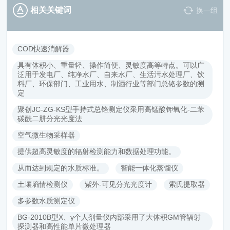
相关关键词
换一组
COD快速消解器
具有体积小、重量轻、操作简便、灵敏度高等特点。可以广
泛用于发电厂、纯净水厂、自来水厂、生活污水处理厂、饮
料厂、环保部门、工业用水、制酒行业等部门总铬参数的测
定
聚创JC-ZG-KS型手持式总铬测定仪采用高锰酸钾氧化-二苯
碳酰二肼分光光度法
空气微生物采样器
提供超高灵敏度的辐射检测能力和数据处理功能。
从而达到规定的水质标准。
智能一体化蒸馏仪
土壤墒情检测仪
紫外-可见分光光度计
索氏提取器
多参数水质测定仪
BG-2010B型X、γ个人剂量仪内部采用了大体积GM管辐射
探测器和高性能单片微处理器