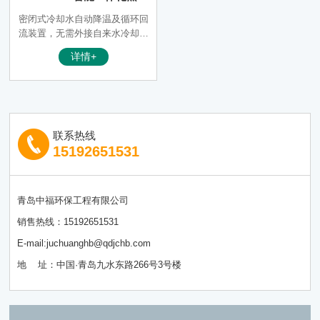
仪
密闭式冷却水自动降温及循环回
流装置，无需外接自来水冷却，
节能降耗；大液晶触摸屏控制，
详情+
可以实现单控温度和单控称重与
定时；采用称重传感器自动侦测
蒸馏终点，可任意设置蒸馏体积
重量，自动停止，控制精度0.01
克；
联系热线
15192651531
青岛中福环保工程有限公司
销售热线：15192651531
E-mail:juchuanghb@qdjchb.com
地 址：中国·青岛九水东路266号3号楼