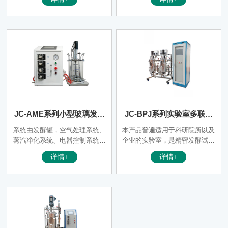
产生甲烷气体的数量。BMP分
产生甲烷气体的数量。BMP分
析对于了解物料发酵的效率及其
析对于了解物料发酵的效率及其
过程稳定性、沼气工程的规模及
过程稳定性、沼气工程的规模及
工艺设计、生产优化策略及沼气
工艺设计、生产优化策略及沼气
工程收益评估等都具有重要的意
工程收益评估等都具有重要的意
义。甲烷潜力测定系统是一款用
义。甲烷潜力测定系统是一款用
来管理BMP的分析设备，该设
来管理BMP的分析设备，该设
备具有样品发酵、采集、分析及
备具有样品发酵、采集、分析及
记录的功能。
记录的功能。
JC-AME系列小型玻璃发酵
JC-BPJ系列实验室多联不
罐
锈钢发酵罐 （高校/科研机
系统由发酵罐，空气处理系统、
本产品普遍适用于科研院所以及
构专用）
蒸汽净化系统、电器控制系统、
企业的实验室，是精密发酵试验
恒温系统及管路、阀门、辅助系
的理想工具。可以适用于发酵培
详情+
详情+
统，传感器与一次仪表系统，下
养的培养基配方的筛选，发酵工
位机控制系统（现场PLC控制系
艺参数的优化以及生产工艺的验
统，二次仪表），上位机系统以
证。特别是粗醪培养基尤能适
及台架等组成。
应。