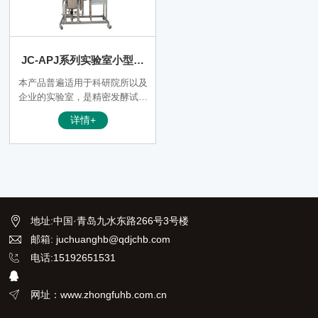
JC-APJ系列实验室小型发
酵罐/小试/中试发酵罐 （高
本产品普遍适用于科研院所以及
校/科研机构专用）
企业的实验室，是精密发酵试验
的理想工具。可以适用于发酵培
详情+
养的培养基配方的筛选，发酵工
艺参数的优化以及生产工艺的验
证。特别是粗醪培养基尤能适
应。
地址
:
中国·青岛九水东路266号3号楼
邮箱: juchuanghb@qdjchb.com
电话:15192651531
网址：www.zhongfuhb.com.cn