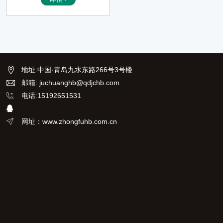
测试结果。技术人员知道校准压
力是一项非常耗时的任务，而 7
29 利用内部电动泵让该过程比
以往更简单，它通过一个易于使
用、坚固、便携的工具包实现自
动压力生成和调节
地址
:
中国·青岛九水东路266号3号楼
邮箱: juchuanghb@qdjchb.com
电话:15192651531
网址：www.zhongfuhb.com.cn