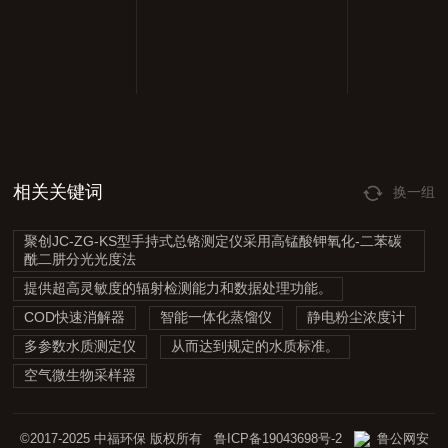
相关关键词
换一组
聚创JC-ZG-KS型手持式总铬测定仪采用高锰酸钾氧化-二苯碳
酰二肼分光光度法
提供超高灵敏度的辐射检测能力和数据处理功能。
COD快速消解器
智能一体化蒸馏仪
静电粉尘浓度计
多参数水质测定仪
从而达到规定的水质标准。
空气微生物采样器
©2017-2025 中福环保 版权所有
鲁ICP备19043698号-2
鲁公网安