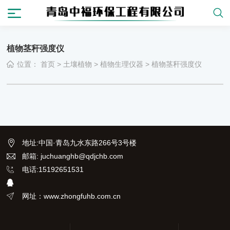
植物茎秆强度仪
位置：
首页
>
土壤植物
>
植物生理仪器
>
植物茎秆强度仪
地址
:
中国·青岛九水东路266号3号楼
邮箱: juchuanghb@qdjchb.com
电话:15192651531
网址：www.zhongfuhb.com.cn