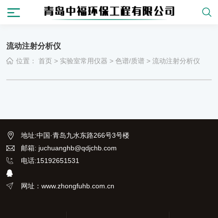
流动注射分析仪
位置：
首页
>
实验室常用仪器
>
色谱/质谱
>
流动注射分析仪
地址
:
中国·青岛九水东路266号3号楼
邮箱: juchuanghb@qdjchb.com
电话:15192651531
网址：www.zhongfuhb.com.cn