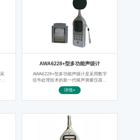
AWA6228+型多功能声级计
种采
AWA6228+型多功能声级计是采用数字
分析
信号处理技术的新一代噪声测量仪器，
动、
是AWA6228的升级换代产品。测量范围
详情+
既能
超大，功能更强，功耗更低，并搭配彩
移，
屏液晶显示器。A、C、Z三种并行（同
谱分
时）的频率计权及F、S、I三种并行
56
（同时）的时间计权，可以同时测量多
一台
种评价指标。分析功能多，统计、积
对振
分、1/1OCT、1/3OCT、FFT和数字记
分析
录可以同步或异步启动。模块化设计，
用户可以根据需要选购。