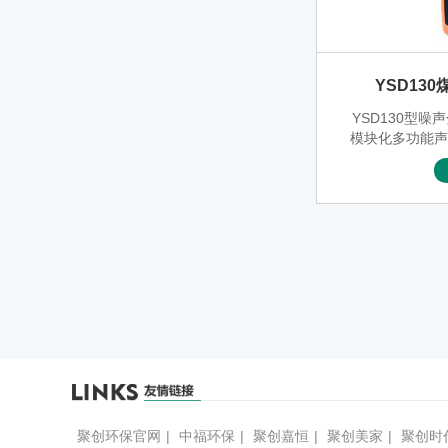
YSD13
YSD130型
模块化多功能
GB3836.1、
GB/T 3785-20
准对2级声级计
T 3241-20
GB/T 1595
感
聚创环保官网
|
中福环保
|
聚创嘉恒
|
聚创美家
|
聚创时