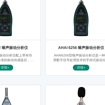
002 噪声振动分析仪
AHAI 6256 噪声振动分析仪
噪声振动分析仪配上带有符
AHAI6256型噪声振动分析仪是一
.4标准的振动传感器后，可
用数字信号处理技术的手持式振动
度、速度、位移的峰值、
仪，它既能测量环境振动、全身振
详情+
详情+
值，振动频率同时进行测
手传振动，又可以测量设备振动；
机、泵、风机、家用电
测量振动信号的加速度、速度、位
烟机、发电机、齿轮箱等
又可以对振动信号进行1/3OCT频
的出厂检验、状态监测和
析,FFT分析。是AWA6256，AWA62
可用于工作场所物理因素
B+，AWA6291的更新换代产品。
振动）的测量。
仪器就可以替代工作测振动、人体
动的响应测量仪器、实时1/3OCT
仪、FFT分析仪、记录仪。