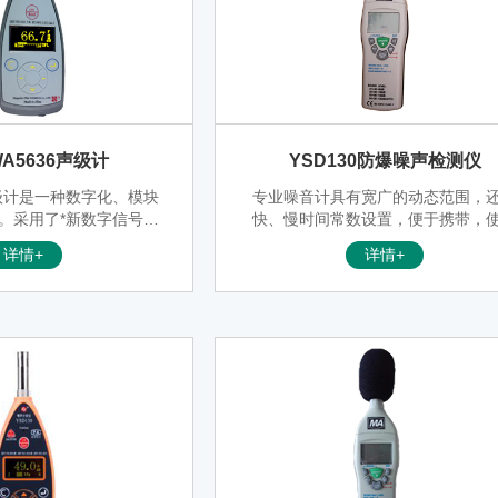
A5636声级计
YSD130防爆噪声检测仪
声级计是一种数字化、模块
专业噪音计具有宽广的动态范围，
。采用了*新数字信号处
快、慢时间常数设置，便于携带，
的数字检波技术，具有可
方便等特点。
详情+
详情+
性好、动态范围宽、无需
转换等优点。