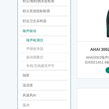
粉尘/颗粒物浓度检测
粉尘其他指标检测
职业卫生采样器
噪声振动
噪声检测仪
声级校准器
AHAI 3
振动测量仪
AHAI3002
合IEEE1451
有线/无线建筑声学
以对振动加速
峰峰值、有效
辐射
量。可用于电
器、压缩机、
温湿度
各类机械设备
故障诊断，也
风速风向
（手传
压力