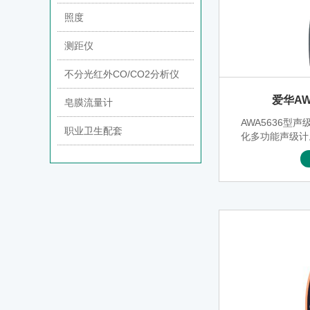
照度
测距仪
不分光红外CO/CO2分析仪
爱华AW
皂膜流量计
AWA5636型
职业卫生配套
化多功能声级计
理芯片及先进
靠性高、稳定
量程