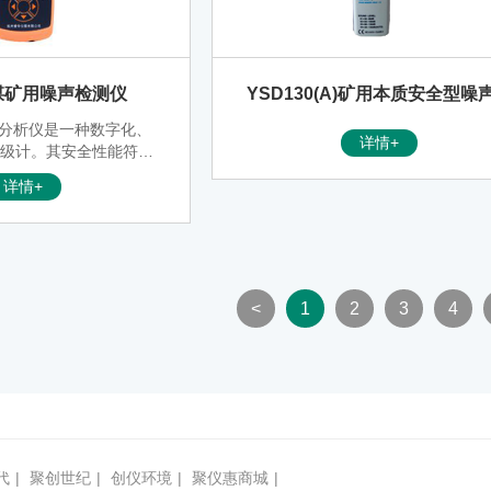
0煤矿用噪声检测仪
YSD130(A)矿用本质安全型噪
测仪
噪声分析仪是一种数字化、
详情+
声级计。其安全性能符合
3836.4的有关规定。执行
详情+
10和IEC 61672:2013标
的要求，滤波器执行GB/
10 2级，个人声暴露计执行
2-2010的要求，对射频场敏
度属X类。
<
1
2
3
4
代
|
聚创世纪
|
创仪环境
|
聚仪惠商城
|