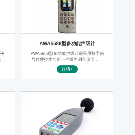
AWA5688型多功能声级计
还有
AWA5688型多功能声级计是采用数字信
使用
号处理技术的新一代噪声测量仪器，是
AWA5680系列的升级产品，功耗更低，
详情+
功能更强，彩屏液晶，界面友好，显示
内容丰富。A、C、Z三种并行（同时）
的频率计权及F、S、I三种并行（同
时）的时间计权，可以同时测量多种评
价指标，一档量程实现105dB级线性范
围。分析功能多，统计、积分、1/1OC
T、1/3OCT、FFT和数字记录可以同步
或异步启动。独特的快速设置功能可帮
用户“一键”设好相关标准要求的分析仪
模式和参数，回到测量界面按下启动即
可完成一次测量。低功耗、电池与外接