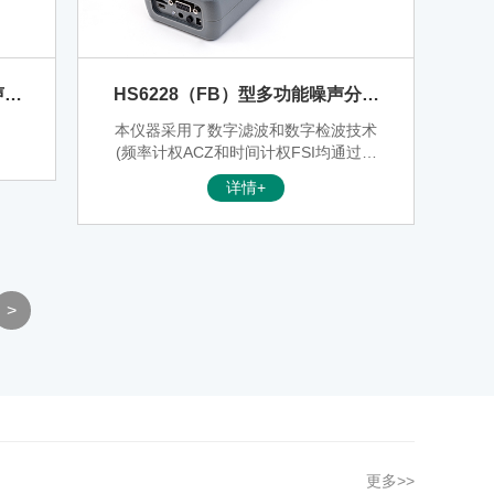
电源自动切换功能的设计，可以实现超
长时间的持续测量。32Mb的FLASH R
AM可靠保存测量结果，也可选配大容
量SD卡。
声检
HS6228（FB）型多功能噪声分析
仪
本仪器采用了数字滤波和数字检波技术
(频率计权ACZ和时间计权FSI均通过数
字滤波和数字检波计算得出)，可以同时
详情+
测量(并行)并显示不同时间计权(Fast、
Slow、Impulse、Peak)和不同频率计权
(A、C、Z)的声级(Peak只在C计权时起
作用)，具有可靠性高、稳定性好、动态
范围宽等优点。本仪器采用160×160点
阵式液晶显示器并带背景光显示，有中
>
英文两种操作界面，显示内容丰富，用
户操作简便。测量结果可长期保存在仪
器内，通过内置RS-232接口在现场或
事后用微型打印机打印出来或送到计算
机中去处理。
更多>>