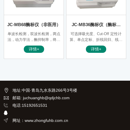
JC-MB68酶标仪（非医用）
JC-MB36酶标仪（酶标仪
非医用）
单波长检测，双波长检测，两点
可选择吸光度、Cut-Off 定性计
法，动力学法，酶抑制率，终点
算、单点定标、折线回归、线性
法、速率法。 ■ *可选择吸光
回归、指数回归、对数回归、双
详情+
详情+
度、Cut-Off 定性计算、单点定
对数回归、log-logit、幂回归、
标、折线回归、线性回归、指数
四参数回归、酶抑制率等计算方
回归、对数回归、双对数回归、
法
log-logit、幂回归、四参数回
归、酶抑制率等计算方法；
地址
:
中国·青岛九水东路266号3号楼
邮箱: juchuanghb@qdjchb.com
电话:15192651531
网址：www.zhongfuhb.com.cn