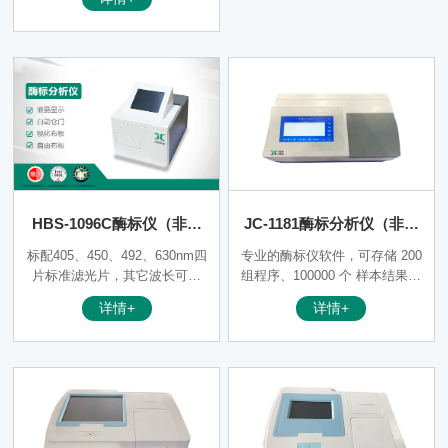
判断、质控评价、数据库管理、
以及自定义报告单格式等功能。
HBS-1096C酶标仪（非医
JC-1181酶标分析仪（非医
用）
用）
标配405、450、492、630nm四
专业的酶标仪软件，可存储 200
片标准滤光片，其它波长可选
组程序、100000 个 样本结果，
配，多可装载10片滤光片
提供吸光度、线性方程、对数方
详情+
详情+
程、二次方程、三次方程、吸光
度百分比-浓度对数方程、样条
函数、抑制率等丰富的计算模
式.