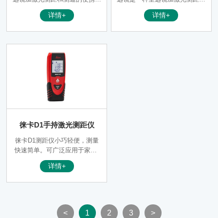
光电仪器。具有防水性和持久耐
测速的便携式光电仪器，SL100
详情+
详情+
用性，以及绝*佳的光学质量。
0-2激光测距仪综合了望远镜，
激光测距仪和激光测速仪的功
能。
徕卡D1手持激光测距仪
徕卡D1测距仪小巧轻便，测量
快速简单。可广泛应用于家庭/
工业/商业的装修、装横和设计
详情+
等领域。
<
1
2
3
>