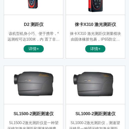
D2 测距仪
徕卡X310 激光测距仪
该机型机身小巧、便于携带，*
徕卡X310 激光测距仪测量模块
远测程可达100米，内 置了非常
由固体橡胶包裹，IP65防尘防
丰富实用的测量功能：*小值/*大
水，特别耐摔，能经受住2米高
详情+
详情+
值、面积/ 体积测量、连续面积
度跌落的抗摔试验。可广泛应用
测量、间接测量、点放样。该机
于家庭/工业/商业的装修、装横
型 是室内测距应用设计类别中*
和设计等领域。
好的测距仪。
SL1500-2测距测速仪
SL1000-2测距测速仪
SL1500-2激光测距仪是一种望
SL1000-2激光测距仪，测速望
远镜加激光测距和测速的便携式
远镜是一种望远镜加激光测距和