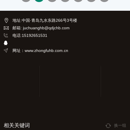
音 <60dB(A)。内有滤芯，防止
颗粒物吸入泵内。
地址
:
中国·青岛九水东路266号3号楼
邮箱: juchuanghb@qdjchb.com
电话:15192651531
网址：www.zhongfuhb.com.cn
相关关键词
换一组