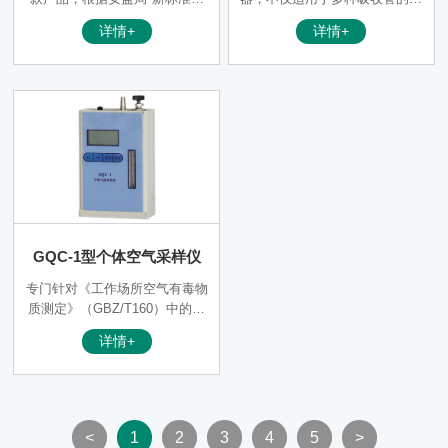
制而成，具有大流量、液晶数字
样，更是固体吸附管的理想仪
详情+
详情+
显示时间功能，是采集作业环境
器。它已越来越广泛地用于劳动
或大气环境中气体样品（主要应
卫生和环境卫生的监测和评价。
用在大流量采样方面）的常规性
固体吸附管（包括活性炭管和硅
仪器，它由抽气泵、流量计、时
胶管等）即可用作长时间采样，
控电路和电源组成。本采样器具
又可用作短时间采样，即可用于
有电子定时功能和节奏紧凑，体
定点采样，又可用于个体采样，
积小，重量轻、便于携带、操作
既可用采集各种有机蒸汽，又可
简单、坚固耐用、性能稳定可靠
采集各种无机气体和蒸汽；既可
等优点，抽气泵为隔膜泵，具有
用于卫生标准高容许浓度（MA
抽气压力大、负载能力强、流量
C）的监测配套，又可用于时间
稳定、噪音低等特点。是目前国
加权平均浓度（TWA）监测配
GQC-1型个体空气采样仪
内大流量气体采样仪中较为理想
套。
的产品。
专门针对《工作场所空气有毒物
质测定》（GBZ/T160）中的长
时间低流量采样而设计 用流量
详情+
锁卡来调节流量，以保证低流量
长时间采样过程中流量波动 小
于 5%。选用更加稳定适用于低
流量的抽气泵，抽气负压>5000
Pa。4 位数字显示定时，工作噪
<
1
2
3
4
5
>