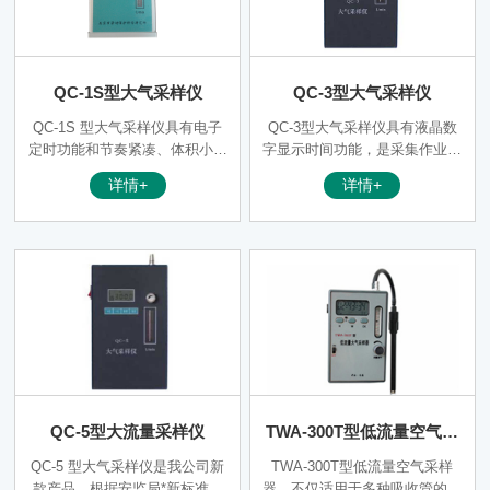
QC-1S型大气采样仪
QC-3型大气采样仪
QC-1S 型大气采样仪具有电子
QC-3型大气采样仪具有液晶数
定时功能和节奏紧凑、体积小、
字显示时间功能，是采集作业环
性能稳定可靠等优点，是目前国
境或大气环境中气体样品（主要
详情+
详情+
内大气采样器中较为理想的产
应用在大流量采样方面）的常规
品。
性仪器，它由抽气泵、流量计、
时控电路和电源组成。抽气泵为
隔膜泵，具有抽气压力大、负载
能力强、流量稳定、噪音低等特
点。本采样器具有电子定时功能
和节奏紧凑，体积小，重量轻、
便于携带、操作简单、坚固耐
用、性能稳定可靠等优点，是目
前国内气体采样仪中较为理想的
产品。
QC-5型大流量采样仪
TWA-300T型低流量空气采
样器
QC-5 型大气采样仪是我公司新
TWA-300T型低流量空气采样
款产品，根据安监局*新标准研
器，不仅适用于多种吸收管的采