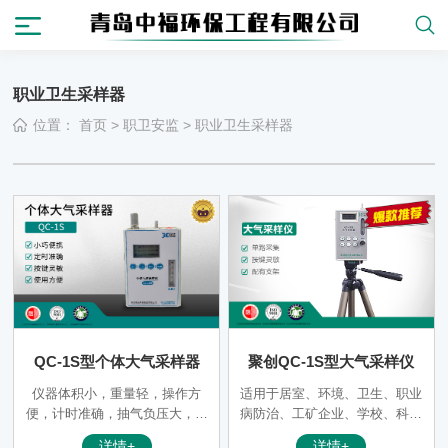
职业卫生采样器
位置：
首页
>
职卫安监
>
职业卫生采样器
QC-1S型个体大气采样器
聚创QC-1S型大气采样仪
仪器体积小，重量轻，操作方
适用于居室、环境、卫生、职业
便，计时准确，抽气负压大，调
病防治、工矿企业、学校、科研
节阀采用针形阀机械调节，调节
等部门采集各种有害气体的专用
详情+
详情+