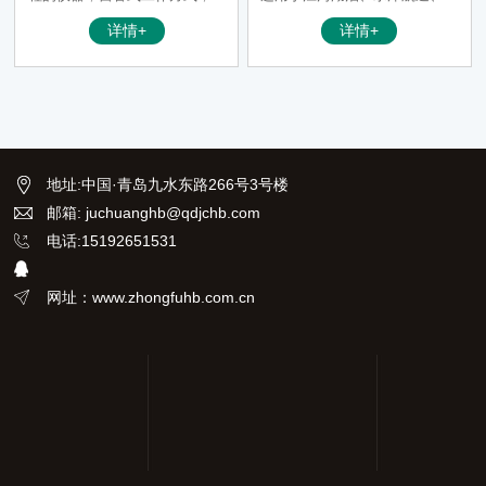
用非常方便。蓝牙通讯。
口码头、沿海、深海的水下断面
详情+
详情+
和水下地形测量以及导航、水下
物探等诸多水域的水深测量仪
器。由便携式机箱、传感器、微
型打印机、支架和信号电缆以及
上位机软件等部分组成。
地址
:
中国·青岛九水东路266号3号楼
邮箱: juchuanghb@qdjchb.com
电话:15192651531
网址：www.zhongfuhb.com.cn