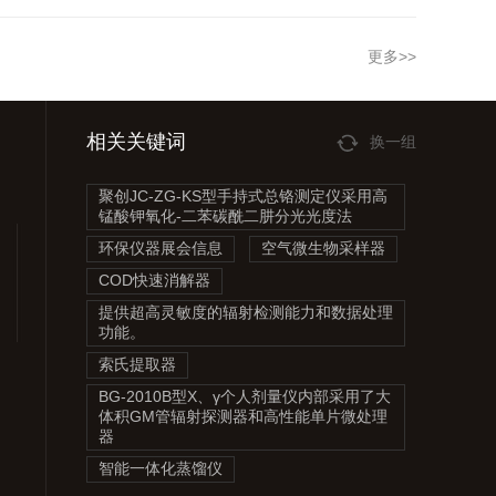
更多>>
相关关键词
换一组
聚创JC-ZG-KS型手持式总铬测定仪采用高
锰酸钾氧化-二苯碳酰二肼分光光度法
环保仪器展会信息
空气微生物采样器
COD快速消解器
提供超高灵敏度的辐射检测能力和数据处理
功能。
索氏提取器
BG-2010B型X、γ个人剂量仪内部采用了大
体积GM管辐射探测器和高性能单片微处理
器
智能一体化蒸馏仪