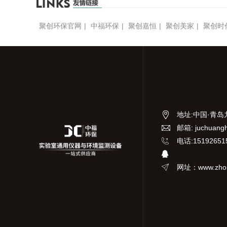
聚创环保官网
|
中福环保
|
聚创嘉恒
|
聚创美家
|
聚创时
地址
:
中国·青岛
邮箱: juchuang
电话:15192651
网址：www.zhon