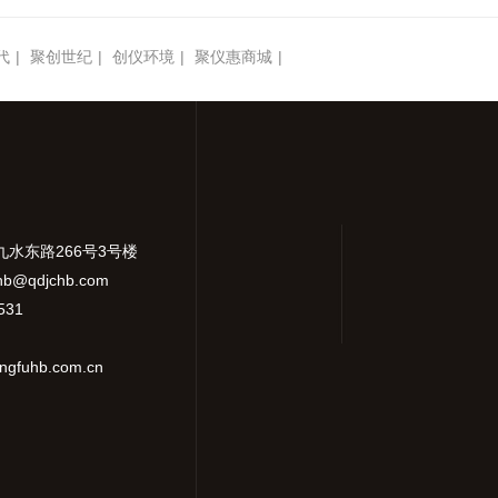
代
|
聚创世纪
|
创仪环境
|
聚仪惠商城
|
九水东路266号3号楼
hb@qdjchb.com
531
gfuhb.com.cn