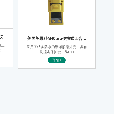
仪
美国英思科M40pro便携式四合一
气体检测仪
供三
采用了结实防水的聚碳酸酯外壳，具有
超亮
抗撞击保护套，防RFI
力震
详情+