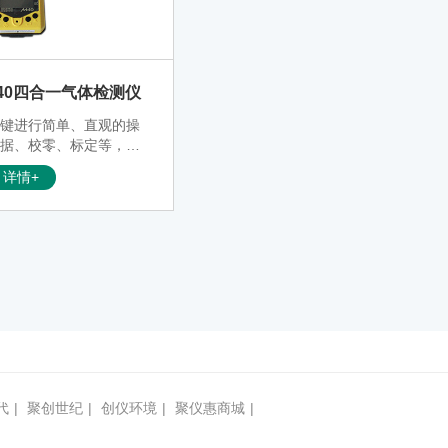
40四合一气体检测仪
能键进行简单、直观的操
数据、校零、标定等，其
可防止错误关机。小巧体
详情+
格更适合于个人保护使
用。
代
|
聚创世纪
|
创仪环境
|
聚仪惠商城
|