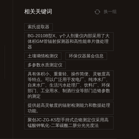
相关关键词
换一组
索氏提取器
BG-2010B型X、γ个人剂量仪内部采用了大
体积GM管辐射探测器和高性能单片微处理
器
土壤墒情检测仪
环保仪器展会信息
多参数水质测定仪
具有体积小、重量轻、操作简便、灵敏度高
等特点。可以广泛用于发电厂、纯净水厂、
自来水厂、生活污水处理厂、饮料厂、环保
部门、工业用水、制酒行业等部门总铬参数
的测定
提供超高灵敏度的辐射检测能力和数据处理
功能。
聚创JC-ZG-KS型手持式总铬测定仪采用高
锰酸钾氧化-二苯碳酰二肼分光光度法