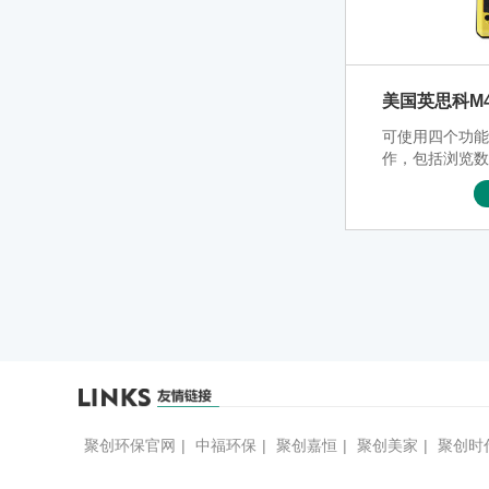
美国英思科M
可使用四个功
作，包括浏览
5秒关机延迟
积和经济的价
聚创环保官网
|
中福环保
|
聚创嘉恒
|
聚创美家
|
聚创时