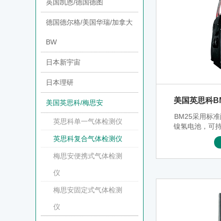
英国凯恩/德国德图
德国德尔格/美国华瑞/加拿大
BW
日本新宇宙
日本理研
美国英思科B
美国英思科/梅思安
BM25采用标
英思科单一气体检测仪
镍氢电池，可持
用本质安全的
英思科复合气体检测仪
带实现长期区
STEL、TW
梅思安便携式气体检测
记录功能（
仪
梅思安固定式气体检测
仪