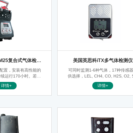
M25复合式气体检测
美国英思科iTX多气体检测仪
仪
准配置，安装有高性能的
可同时监测1-6种气体，17种传感
续运行170小时。若使
供选择，LEL, CH4, CO, H2S, O2, 
点滴充电电源可在危险地
2, NO2, Cl2, NO, ClO2, NH3, H2, H
详情+
详情+
域监测。标准配置还包括
PH3, HCN 1-6 gases
A读数及将近四个月的数据
针对五种气体配置）。