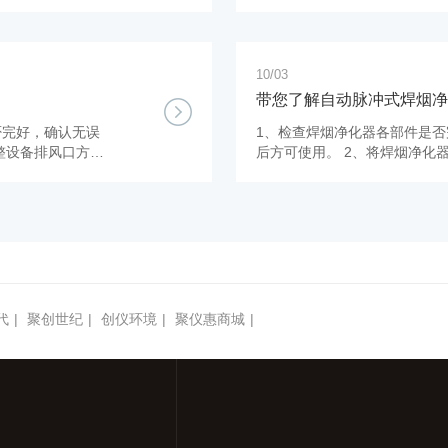
更细致、更专业的
旦放假安排告知如下：
准化实践助力国产
10/03
带您了解自动脉冲式焊烟净
否完好，确认无误
1、检查焊烟净化器各部件是
整设备排风口方向
后方可使用。 2、将焊烟净化
方向，将吸气罩口调
至通风良好位置且背向人员操 
整至作业点位上方20-40cm
代
|
聚创世纪
|
创仪环境
|
聚仪惠商城
|