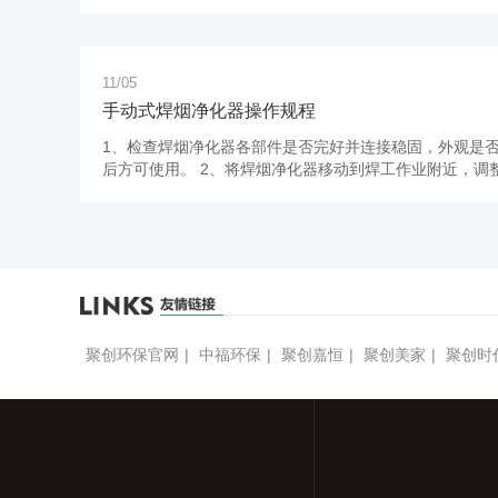
果落地，有效填补了国标相关标准空白，为行业生产提供
技术要求与规范，又充分满足了市场多样化需求，更以标
科学仪器创新升级。
11/05
手动式焊烟净化器操作规程
1、检查焊烟净化器各部件是否完好并连接稳固，外观是
后方可使用。 2、将焊烟净化器移动到焊工作业附近，调
至通风良好位置且背向人员操 作方向。 3、调整吸气臂
整至作业点位上方20-40cm处，确保罩口正对作业位置。
聚创环保官网
|
中福环保
|
聚创嘉恒
|
聚创美家
|
聚创时