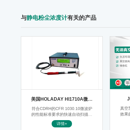
与
静电粉尘浓度计
有关的产品
美国HOLADAY HI1710A微波
漏能仪
真空
符合CDRH的CFR 1030.10微波炉
效果
的性能标准要求的快速自动扫描系
过滤
统，HI1710A微波测量系统探头（H
详情+
油隔
I2623）是一个大直径为5cm的圆锥