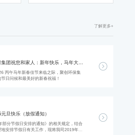
污染物清除，从而达到一定的洁净
程度。清洗是一种很复杂的物理、
化学作用的过程
了解更多+
环保集团祝您和家人：新年快乐，马年大
26 丙午马年新春佳节来临之际，聚创环保集
的节日问候和最美好的新春祝福！
25元旦快乐（放假通知）
5年部分节假日安排的通知》的相关规定，结合
地安排节假日有关工作，现将我司2019年元