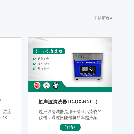
了解更多+
罩
超声波清洗器JC-QX-6.2L（非
医用）
、湿度
超声波清洗器是用于清除污染物的
4300
仪器，通过换能器将功率超声频源
00 组
的声能并且转换成机械振动来清洗
详情+
物品，除工作表面上液体和固体的