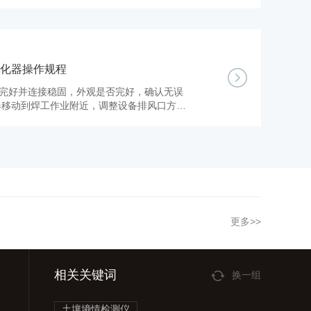
化器操作规程
否完好并连接稳固，外观是否完好，确认无误
器移动到焊工作业附近，调整设备排风口方向
作方向。 3、调整吸气臂方向，将吸气罩口调
处，确保罩口正对作业位置。
更多>>
相关关键词
换一组
土壤墒情检测仪