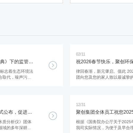
膜片的往返运动形成真空，其
压力一般为0.08Mpa左右（单
，提高过滤速度关键是单位时
的排气量，及真空泵的流量指
在过滤量大、介质粘度高时颗
堵塞滤膜情况下尤显突出。
02/11
法典》下的监管与
祝2026春节快乐，聚创
吉，阖家欢乐，财源广进！
行，标志着生态环境法
律回春渐，新元肇启。值此 20
合取代，噪声污染
团向您及您的家人致以最诚挚
12/31
式公布，促进国
聚创集团全体员工祝您20
水质分析仪》团体
根据《国务院办公厅关于202
领域的多年深耕成
我司实际情况，为便于及早合理