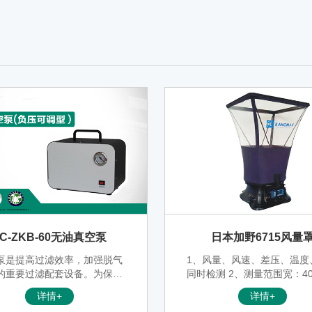
JC-ZKB-60无油真空泵
日本加野6715风量
泵是提高过滤效率，加强脱气
1、风量、风速、差压、温度
的重要过滤配套设备。为保障
同时检测 2、测量范围宽：40-
介质不被污染，一般均使用无
m3/h 3、超大存储容量：80
详情+
详情+
膜式真空泵，此类泵型是通过