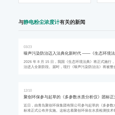
橡胶
体。
真空
级）
间内
与
静电粉尘浓度计
有关的新闻
标，
粒
03/23
噪声污染防治迈入法典化新时代 ——《生态环境
配套方案
2026 年 8 月 15 日，我国《生态环境法典》将正式施
治进入全新阶段。届时，现行《噪声污染防治法》将被整
防治正式迈入法典化、统一化、严格化的监管时代。
12/10
聚创环保参与起草的《多参数水质分析仪》团标正
产仪器创新升级
​近日，由青岛聚创环保集团有限公司参与起草的《多参数
标准正式公布并实施。这标志着聚创环保在水质检测技术