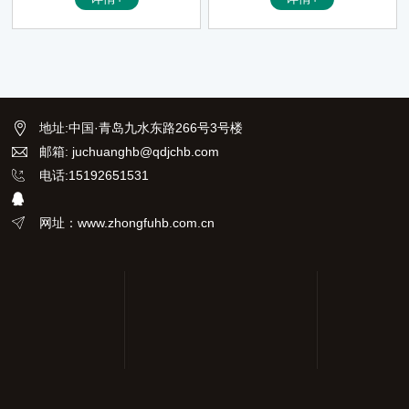
点，其产品性能及主要技术指标
采用了国产TGS为接收器，优点
均已达到国际同类产品水平。广
是价格低廉、性能可靠、维修成
泛应用于化工、石油、环保、食
本低。该仪器可广泛的应用在医
品、材料、半导体、光学等领
药、材料、化工、石油、环保等
域，是实验室科研以及企业生产
各个领域，是科研、生产、教学
不可或缺的分析测试工具。
不可缺少的分析测试仪器。
地址
:
中国·青岛九水东路266号3号楼
邮箱: juchuanghb@qdjchb.com
电话:15192651531
网址：www.zhongfuhb.com.cn