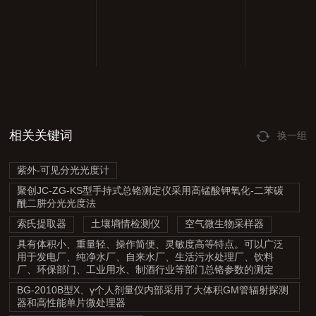
相关关键词
换一组
紫外-可见分光光度计
聚创JC-ZG-KS型手持式总铬测定仪采用高锰酸钾氧化-二苯碳
酰二肼分光光度法
索氏提取器
土壤墒情检测仪
空气微生物采样器
具有体积小、重量轻、操作简便、灵敏度高等特点。可以广泛
用于发电厂、纯净水厂、自来水厂、生活污水处理厂、饮料
厂、环保部门、工业用水、制酒行业等部门总铬参数的测定
BG-2010B型X、γ个人剂量仪内部采用了大体积GM管辐射探测
器和高性能单片微处理器