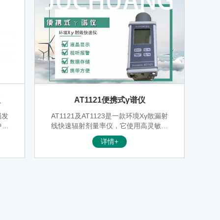
仪
AT1121便携式γ谱仪
局发
AT1121及AT1123是一款环境Xγ散漏射
中放
线快速辐射剂量率仪，它使用高灵敏的
56
闪烁体探测器，因此有较大的量程及能
详情+
》及
量范围，能够探测脉冲、短时及持续的
内环
X及γ辐射，也能探测γ及β放射源或移动
的放射源。可以广泛用于检测X和γ射线
的场合，例如环境监测、出入境等。仪
器有报警功能，当测量值超过预设的报
警值，仪器发出报警信号，提示操作人
员存在危险的辐射。还可通过外部控制
器实现远程操作。仪器能够自动保存测