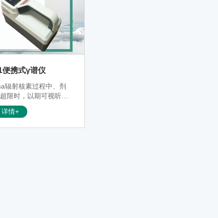
01便携式γ谱仪
ma辐射核素过程中、剂
度超限时，以期可视听报
警。
详情+