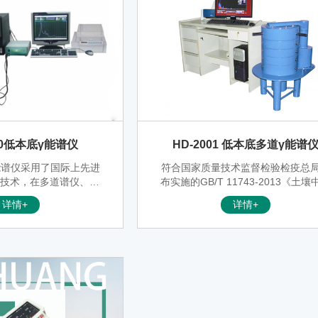
050低本底γ能谱仪
HD-2001 低本底多道γ能谱
 能谱仪采用了国际上先进
符合国家质量技术监督检验检疫总
析技术，在多道谱仪、自
布实施的GB/T 11743-2013《土壤
测量模型、数据采集与处
射性核素的γ能谱分析方法》、GB 6
详情+
详情+
等技术方面雄居国内先进
6-2010《建筑材料放射性核素限量
于定量测量建筑材料（无
GB 50325-2010《民用建筑工程室
及石材等）放射性的新型
境污染控制规范》的要求。
化核测量仪器。