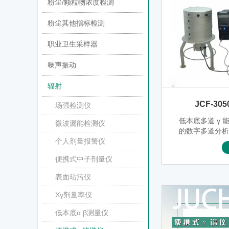
粉尘/颗粒物浓度检测
粉尘其他指标检测
职业卫生采样器
噪声振动
辐射
JCF-3
场强检测仪
低本底多道 γ
微波漏能检测仪
的数字多道分
动稳谱、活度
个人剂量报警仪
理、方法研究
便携式中子剂量仪
水平，是适用
机非金属材料
表面玷污仪
智能
Xγ剂量率仪
低本底α β测量仪