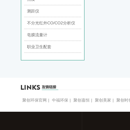
测距仪
不分光红外CO/CO2分析仪
皂膜流量计
职业卫生配套
聚创环保官网
|
中福环保
|
聚创嘉恒
|
聚创美家
|
聚创时