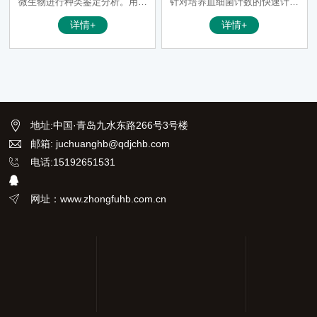
微生物进行种类鉴定分析。用于
针对培养皿细菌计数的快速计数
食品安全国家标准GB4789系列
器，以取代人工计数。本款仪器
详情+
详情+
所要求的食源性致病菌（包括弯
适用于菌落培养的计数。
曲杆菌、大肠杆菌、沙门氏菌、
志贺氏菌、金黄色葡萄球菌、链
球菌、真菌、非发酵菌、厌氧
菌、副溶血性弧菌、肠杆菌、肠
球菌及其它致病菌等）分离鉴
定，针对水生动物疫病、畜牧兽
地址
:
中国·青岛九水东路266号3号楼
医、植物的病原菌和环境菌的检
邮箱: juchuanghb@qdjchb.com
测。
电话:15192651531
网址：www.zhongfuhb.com.cn