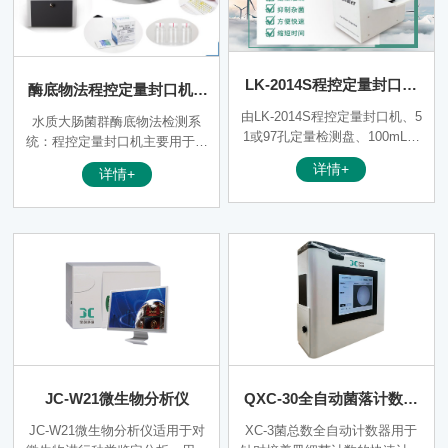
以检测供试品内的含菌量。此类
实验器材。
产品适用于水质，药品、饮料等
产品的微生物检查。
LK-2014S程控定量封口机
酶底物法程控定量封口机 J
（非医用）
C-HT-2019（非医用）
由LK-2014S程控定量封口机、5
水质大肠菌群酶底物法检测系
1或97孔定量检测盘、100mL定
统：程控定量封口机主要用于简
量瓶、酶底物检测试剂四部分组
介水中总大肠菌群、粪大肠菌群
详情+
详情+
成。检测水样范围:饮用水、源
（耐热大肠菌群）和大肠埃希氏
水、瓶装水、中水、二次供水、
菌，可用于检测以下水体：废
管网水、废水、食品水、畜牧用
水、中水、海水、饮用水、地表
水等。
水、地下水、食品水、瓶装水、
畜牧供水、二次供水等。
JC-W21微生物分析仪
QXC-30全自动菌落计数器
（非医用）
JC-W21微生物分析仪适用于对
XC-3菌总数全自动计数器用于