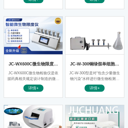
接抽滤瓶，液体直接通过隔膜液
套使用，通过液泵的抽滤作用，
泵排除，减少了抽滤瓶使用上的
在系统内部形成负压，供试品在
繁琐，避免了连接不好造成抽滤
压差作用下被过滤，可能存在的
速度慢等缺点。
微生物被滤膜截留，通过冲洗滤
膜（如有必要），除去抑菌成
分，然后反浇培养基进行培养，
已检验供试品含菌量。
JC-WX600C微生物限度检
JC-W-300铜绿假单细胞菌
测仪
虑水装置（微生物限度仪）
JC-WX600C微生物检验仪是依
JC-W-300型是对“包含少量微生
据药典相关规定设计制造的微生
物污染”水样进行微生物检测的
物检测检查用设备，该产品使用
新一代仪器。广泛应用于环境监
详情+
详情+
高性能隔膜泵，直接排液，无需
测、食品及饮料工业、化妆品和
抽滤瓶，并可通过不同泵头配合
制药工业的水中微生物质量控
滤杯或检测培养器，形成完整的
制，是遵照国家标准 《GB5750
薄膜过滤装置。检测时将供试液
-2006 生活饮用水标准检验方法
通过薄膜过滤，将供试液内的微
微生物指标》和《GB/T 8538-2
生物截留在滤膜上，然后培养形
008 饮用天然矿 泉水检验方
成肉眼可见的菌落并进行计数，
法》进行水中微生物检测的必备