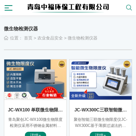
微生物检测仪器
位置：
首页
>
农业食品安全
>
微生物检测仪器
JC-WX100 单联微生物限度
JC-WX300C三联智能微生
检测仪
物限度检测仪（非医用）
青岛聚创JC-WX100微生物限度
聚创智能三联微生物限度仪JC-
检测仪采用不锈钢金属材料制
WX300C基于薄膜过滤法的原
成，配有内置隔膜液泵，不需外
理，与微生物培养器（M50）配
详情+
详情+