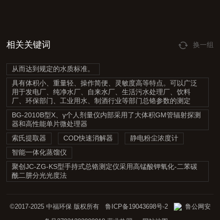
相关关键词
换一组
从而达到规定的水质标准。
具有体积小、重量轻、操作简便、灵敏度高等特点。可以广泛
用于发电厂、纯净水厂、自来水厂、生活污水处理厂、饮料
厂、环保部门、工业用水、制酒行业等部门总铬参数的测定
BG-2010B型X、γ个人剂量仪内部采用了大体积GM管辐射探测
器和高性能单片微处理器
索氏提取器
COD快速消解器
静电粉尘浓度计
智能一体化蒸馏仪
聚创JC-ZG-KS型手持式总铬测定仪采用高锰酸钾氧化-二苯碳
酰二肼分光光度法
©2017-2025 中福环保 版权所有
鲁ICP备19043698号-2
鲁公网安