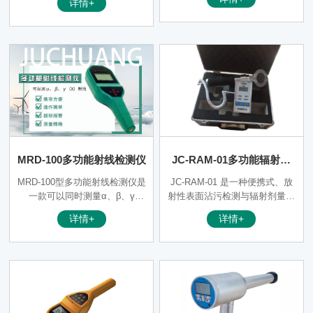
详情+
器。与同类仪器相比，上海见驰
计、硬件技术、软件升级、用户
辐射检测设备有限公司自主研发
体验上严格按照更高要求设计。
的此款仪器具有更宽的剂量率测
可靠的质量、工艺要求以及软硬
量范围，更为良好能量响应特
件的完美融合，铸就卓越恒安品
性。该仪器可以广泛用于**、疾
质。 主板工控技术：专业主板
控、环保、冶金、石油、化工、
工控设计，带32个USB2.0接
放射性试验室、商检、工业探
口，保证产品具有超强的接入能
伤、辐射加工、矿山等各种需进
力，USB 3.0 接口输出电压达到
行辐射环境与辐射防护检测的场
5.25V,充电自适应，保证数据高
合。
速上传、快速充电。
MRD-100多功能射线检测仪
JC-RAM-01多功能辐射检
测仪
MRD-100型多功能射线检测仪是
JC-RAM-01 是一种便携式、放
一款可以同时测量α、β、γ
射性表面沾污检测与辐射剂量率
（X）射线的多功能辐射检测
测量的多功能仪，是根据核快速
详情+
详情+
仪，采用美国LND公司的Mica窗
应急反应监测技术要求，专门为
盖革探测器，可同时测量剂量
安监部门、疾病控制中心、核医
率、累计剂量、计数率，也可作
学、分子生物实验室、核材料运
为表面污染仪使用，测量α、β表
输及其它存在αβ表面沾污和X，
面污染活度。
γ辐射的方面而设计，是一种高
灵敏度智能化便携式仪器。它兼
具表面沾污监测仪和X，γ剂量