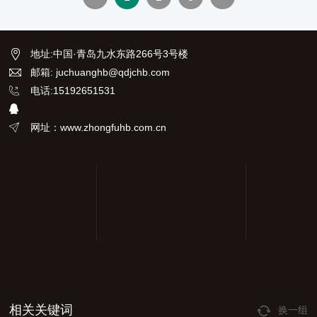
同类仪器相比，该仪器具有更大
的剂量率测量范围和能量响应特
性。
地址
:
中国·青岛九水东路266号3号楼
邮箱: juchuanghb@qdjchb.com
电话:15192651531
网址：www.zhongfuhb.com.cn
相关关键词
换一组