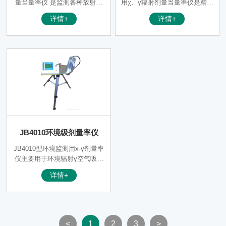
仪
量当量率仪 是监测各种放射性
用χ、γ辐射剂量当量率仪是精博
保护，警察局等部门。
工作场所х、γ射线辐射剂量率的
公司新推出的一款手持式辐射检
详情+
详情+
专用仪器。和国内同类仪器相
测设备，是在成熟产品JB4000
比，该仪器具有更大的剂量率测
和JB4000A的基础上，根据数万
量范围和能量响应特性。 该仪
用户的实践经验和改进建议，设
器广泛用于卫生、环保、冶金、
计了该款产品。 监管部门在放
石油、化工、放射性试验室、商
射物巡查过程中需要灵敏度较高
检等需进行辐射环境与辐射防护
的辐射检测仪，目前国内使用较
检测的场合。
多的是NaI晶体探测器，但是NaI
晶体探测器在剂量较大的辐射场
所，不能满足宽量程的需求，必
须同时携带其它量程更大的仪
器，不便于路程远、时间长的检
JB4010环境级剂量率仪
查过程，且购买和维护成本也增
加。
JB4010型环境监测用х-γ剂量率
仪主要用于环境辐射γ空气吸收
剂量率的测量，用于工业放射性
详情+
辐射（探伤）监测、X-γ辐射源
工作场所的剂量率监测、X光机
周围的剂量监测、各种建筑材料
的放射性监测、地质矿山和**卫
生等部门的辐射监测等。和国内
<
1
2
3
>