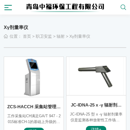
Xγ剂量率仪
位置：
首页
>
职卫安监
>
辐射
>
Xγ剂量率仪
JC-IDNA-25 х -γ 辐射剂量
ZCS-HACCH 采集站管理平
率仪
台
JC-IDNA-25 型 х -γ 辐射剂量率
工作采集站CH满足GA/T 947 - 2
仪是监测各种放射性工作场所х
015标准CH-1的基础上升级的全
、γ 射线辐射剂量率的专用仪
新产品。其中，从结构与外观设
详情+