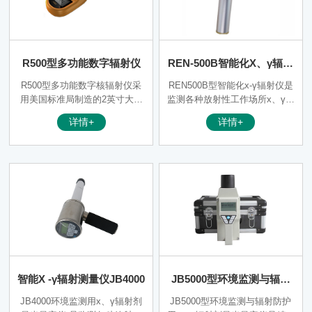
率仪两种仪器的功能，既可用来
测量αβ引起的表面沾污，又可用
来测量Xγ辐射剂量率。对α和β
\γ测量可切换显示，测量时由手
R500型多功能数字辐射仪
REN-500B智能化X、γ辐射
柄按键操作，测量单位cps\cpm
\Bq/cm2可转换.主要应用在疾病
仪
R500型多功能数字核辐射仪采
REN500B型智能化х-γ辐射仪是
控制中心、放射性工作场所、实
用美国标准局制造的2英寸大型
监测各种放射性工作场所х、γ射
验室、医 院、同位素生产厂
扁平螺旋式传感器， 灵敏度
线辐射剂量率的专用仪器。和国
房、工作台面等αβ放射性污染与
详情+
详情+
高，可快速检测α、β、γ和χ射
内同类仪器相比，该仪器具有更
γ辐射场所辐射剂量率检测。
线的强度。带有校正因子功能，
大的剂量率测量范围和能量响应
客户可以自行调整校正参数；提
特性。此外通过配套的RenRiRa
供了平均时间设定功能，大幅度
te剂量率管理软件可将存储的数
提高反映灵敏度。r500数字核辐
据读出后分析。该仪器广泛用于
射仪符合人体工程学，抗饱和电
卫生、环保、冶金、石油、化
路可避免电磁波的干扰，具有安
工、医 院、加速器、工业探
全校准功能，可避免校准人员的
伤、放射性试验室、商检等需进
辐射接触。产品有欧洲ce认证标
行辐射环境与辐射防护检测的场
准，iso9001质量认证。 R500型
合。
多功能数字核辐射仪，可广泛用
智能X -γ辐射测量仪JB4000
JB5000型环境监测与辐射
在餐厅，酒店，家庭，公共场
所，实验室，采石场，金属处理
防护用X、γ辐射剂量当量率
JB4000环境监测用x、γ辐射剂
JB5000型环境监测与辐射防护
厂，油田和供油管道装备，环境