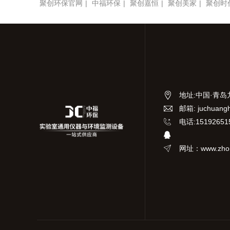
聚创环保官网
|
中福环保
|
聚创嘉恒
|
聚创美家
|
聚创时
地址
:
中国·青岛
邮箱: juchuang
电话:15192651
网址：www.zhon