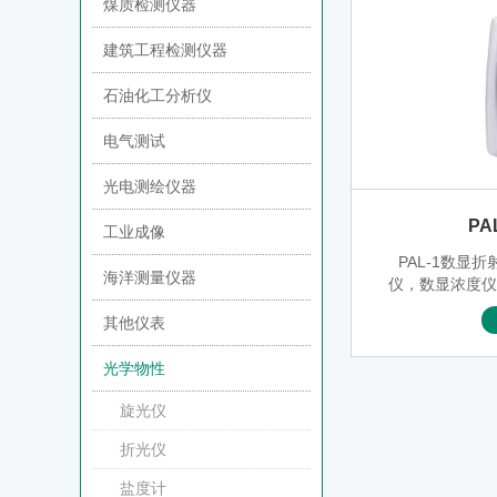
煤质检测仪器
建筑工程检测仪器
石油化工分析仪
电气测试
光电测绘仪器
PA
工业成像
PAL-1数显
海洋测量仪器
仪，数显浓度
泛的衡量范围（糖度(
其他仪表
0%），适用
饮料以及某些
光学物性
油、清
旋光仪
折光仪
盐度计