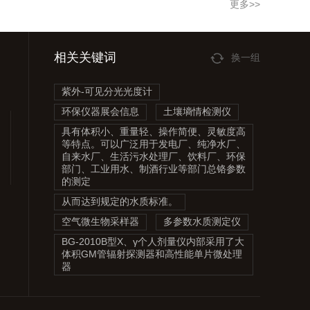
更多>>
相关关键词
换一组
紫外-可见分光光度计
环保仪器展会信息
土壤墒情检测仪
具有体积小、重量轻、操作简便、灵敏度高
等特点。可以广泛用于发电厂、纯净水厂、
自来水厂、生活污水处理厂、饮料厂、环保
部门、工业用水、制酒行业等部门总铬参数
的测定
从而达到规定的水质标准。
空气微生物采样器
多参数水质测定仪
BG-2010B型X、γ个人剂量仪内部采用了大
体积GM管辐射探测器和高性能单片微处理
器