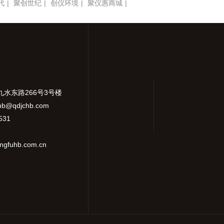
代
|
聚创世纪
|
创仪环境
|
聚仪惠商城
|
九水东路266号3号楼
hb@qdjchb.com
531
gfuhb.com.cn