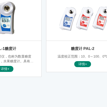
L-1糖度计
糖度计 PAL-2
折射仪，也称为数显糖度
温度校正范围：10、0～100、0
仪，水果糖度计。具有广
详情+
 Brix )0.0 至 53.
详情+
于测量各类果汁、食品、
化学品或工业溶剂如切削
洗液和防冻剂等。