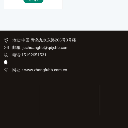
传感器，可对水质的PH、OR
P、浊度、色度、余氯、氯离
子、溶解氧、透明度、电导率、
硝酸盐、温度、悬浮物、污泥浓
度、叶绿素、蓝绿藻、COD、氨
氮、氟离子、水中油等项目进行
快速测定，也可准确测量各种土
地址
:
中国·青岛九水东路266号3号楼
壤的温度、水分、PH、盐度
等，内置锂电池，适合野外水质
邮箱: juchuanghb@qdjchb.com
及各种土壤的快速检测。
电话:15192651531
网址：www.zhongfuhb.com.cn