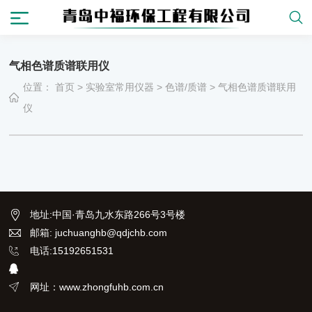
气相色谱质谱联用仪
位置：
首页
>
实验室常用仪器
>
色谱/质谱
>
气相色谱质谱联用
仪
地址
:
中国·青岛九水东路266号3号楼
邮箱: juchuanghb@qdjchb.com
电话:15192651531
网址：www.zhongfuhb.com.cn