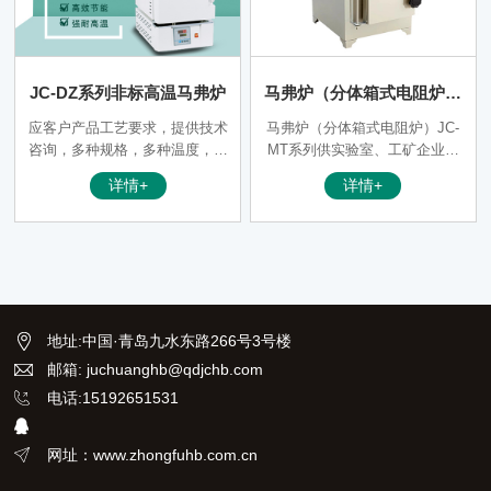
温速率，升温，恒温，多波段曲
线
JC-DZ系列非标高温马弗炉
马弗炉（分体箱式电阻炉）
JC-MT系列
应客户产品工艺要求，提供技术
马弗炉（分体箱式电阻炉）JC-
咨询，多种规格，多种温度，供
MT系列供实验室、工矿企业、
您选择；1400℃-1800℃高温马
科研单位对小型钢件热处理，金
详情+
详情+
弗炉，炉膛尺寸多种规格可选。
属、陶瓷材料烧结、熔解、分析
及高温加热用。
地址
:
中国·青岛九水东路266号3号楼
邮箱: juchuanghb@qdjchb.com
电话:15192651531
网址：www.zhongfuhb.com.cn