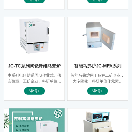
理，金属、陶瓷材料烧结、熔
处理，金属、陶瓷材料烧结、熔
解、分析及高温加热用。
解、分析及高温加热用。
JC-TC系列陶瓷纤维马弗炉
智能马弗炉JC-MFA系列
本系列电阻炉系周期作业式、供
智能马弗炉用于各种工矿企业，
实验室、工矿企业、科研单位、
大专院校，科研单位作元素分
院校作金属材料、陶瓷材料的烧
析，小型钢件淬火，退火，回火
详情+
详情+
结，某些单晶体的热处理，耐火
时加热，还可作金属，陶瓷的烧
材料的高温重烧收缩的检测研究
结，溶解，分析等高温加热用。
和一般小型钢件淬火、退火、回
箱体设计新型美观，采用毛面喷
火等热处理时加热用。
塑，炉门内侧和箱体口面板均采
用优质不锈钢，确保仪器经久耐
用。三十段带程序微电脑控制，
具有强大的编程功能，可控制升