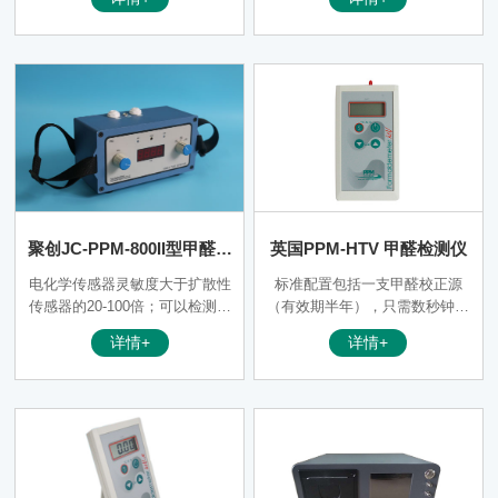
成，其灵敏度大于扩散性传感器
的20-100倍，对于检测室内环境
中低浓度甲醛气体非常敏感
聚创JC-PPM-800II型甲醛分
英国PPM-HTV 甲醛检测仪
析仪
电化学传感器灵敏度大于扩散性
标准配置包括一支甲醛校正源
传感器的20-100倍；可以检测出
（有效期半年），只需数秒钟就
更低浓度的甲醛分子
能完成校准程序。随机配备10支
详情+
详情+
苯酚过滤器，排除苯酚对读数的
影响