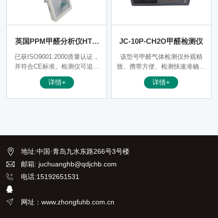
英国PPM甲醛分析仪HTV-
JC-10P-CH2O甲醛检测仪
M
已获ISO9001:2000质量认证，
该型号甲醛气体检测仪外观精
并符合CE标准。检测仪可追溯
致、携带方便、检测快速准确，
于NIST
并具有触屏操作、蜂鸣报警提示
详情+
详情+
和即时打印数据等功能; 甲醛气
体经气泵入与传感器室与电化学
传感器敏感电级接触，并发生电
化学反应
地址
:
中国·青岛九水东路266号3号楼
邮箱: juchuanghb@qdjchb.com
电话:15192651531
网址：www.zhongfuhb.com.cn