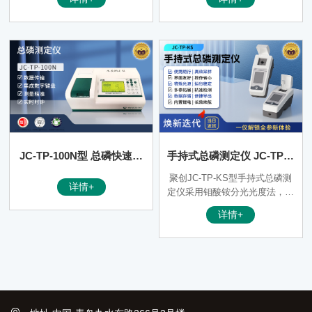
中的总磷含量，具有体积小、重
法》设计并开发，能准确快速测
量轻、操作简便、灵敏度高等特
定水样的总磷指标，适用于检测
点，适用于检测地表水、地下水
地表水、地下水等一般环境水样
等一般环境水样和中轻度污染废
和中轻度污染废水水样。可广泛
水水样。
应用于环保监测站、污水处理
厂、大专院校、科研院所、石
化、造纸、印染、电子、电力、
钢铁、农业、市政工程等行业。
JC-TP-100N型 总磷快速测
手持式总磷测定仪 JC-TP-K
定仪
S型
聚创JC-TP-KS型手持式总磷测
详情+
定仪采用钼酸铵分光光度法，具
有体积小、重量轻、操作简便、
详情+
灵敏度高等特点。可以广泛用于
发电厂、纯净水厂、自来水厂、
生活污水处理厂、饮料厂、环保
部门、工业用水、制酒行业等部
门总磷参数的测定，从而达到规
定的水质标准。