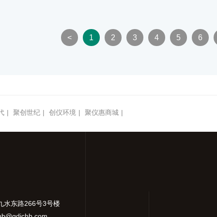
验室器皿清洗。当被清洗
液管和其他实验室器皿清洗。当被
器皿、部件或装配件时，
件为精密玻璃器皿、部件或装配件
往往成为能满足其特殊技
实验室清洗机往往成为能满足其特
唯 一的清洗方式
术要求的唯 一的清洗方式
<
1
2
3
4
5
6
代
|
聚创世纪
|
创仪环境
|
聚仪惠商城
|
九水东路266号3号楼
hb@qdjchb.com