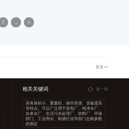
清洗
液管和其他实验室器皿清洗。当被清洗
时，
件为精密玻璃器皿、部件或装配件时，
殊技
实验室清洗机往往成为能满足其特殊技
术要求的唯 一的清洗方式
7
...
>
更多>>
相关关键词
换一组
具有体积小、重量轻、操作简便、灵敏度高
等特点。可以广泛用于发电厂、纯净水厂、
自来水厂、生活污水处理厂、饮料厂、环保
部门、工业用水、制酒行业等部门总铬参数
的测定