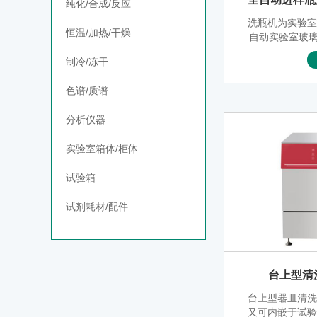
纯化/合成/反应
洗瓶机为实验
恒温/加热/干燥
自动实验室玻璃
清洗实验玻璃
制冷/冻干
管、量瓶、锥
时，许多实验
色谱/质谱
清洗设备，原
险
分析仪器
实验室箱体/柜体
试验箱
试剂耗材/配件
台上型清洗机
台上型器皿清
又可内嵌于试