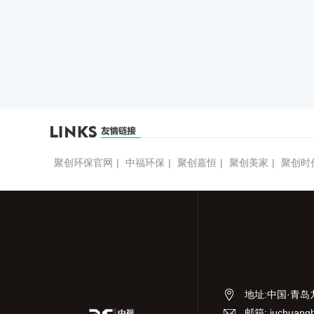
液管和其他实
件为精密玻璃
实验室清洗机
术要求的
聚创环保官网
|
中福环保
|
聚创嘉恒
|
聚创美家
|
聚创时
地址
:
中国·青岛
邮箱: juchuang