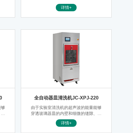
洗玻
机；是青岛聚创环保设备有限公司的核
详情+
玻
心产品之一，适用于科研院所、环境保
、移
护、水务系统、石化系统、电力系统等
清洗
各类实验室对进样瓶、试管、烧杯、移
时，
液管、三角瓶、容量瓶等器皿的清洗、
殊技
干燥。
0
全自动器皿清洗机JC-XPJ-220
能够
由于实验室清洗机的超声波的能量能够
、小
穿透玻璃器皿的内壁和细微的缝隙、小
洗玻
孔、死角，配备不同的车架可以清洗玻
详情+
玻
璃器皿、试管、烧杯、载玻片、盖玻
、移
片、玻璃吸管、培养皿、三角烧瓶、移