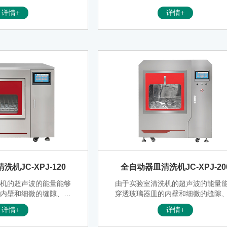
，即用即洗；可广泛应用
孔、死角，配备不同的车架可以清
详情+
详情+
、要求迅速清洗的高校科
璃器皿、试管、烧杯、载玻片、盖
、工厂企业等实验室。
片、玻璃吸管、培养皿、三角烧瓶
液管和其他实验室器皿清洗。当被
件为精密玻璃器皿、部件或装配件
实验室清洗机往往成为能满足其特
术要求的清洗方式。
机JC-XPJ-120
全自动器皿清洗机JC-XPJ-20
洗机的超声波的能量能够
由于实验室清洗机的超声波的能量
的内壁和细微的缝隙、小
穿透玻璃器皿的内壁和细微的缝隙
备不同的车架可以清洗玻
孔、死角，配备不同的车架可以清
详情+
详情+
、烧杯、载玻片、盖玻
璃器皿、试管、烧杯、载玻片、盖
、培养皿、三角烧瓶、移
片、玻璃吸管、培养皿、三角烧瓶