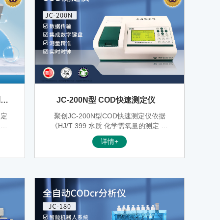
测定
JC-200N型 COD快速测定仪
测定
聚创JC-200N型COD快速测定仪依据
量的
《HJ/T 399 水质 化学需氧量的测定 快
开
速消解分光光度法》设计并开发，能准
详情+
标，
确快速测定水样的COD指标，适用于检
环境
测地表水、地下水等一般环境水样和中
轻度污染废水水样。可广泛应用于环保
监测站、污水处理厂、大专院校、科研
院所、石化、造纸、印染、电子、电
力、钢铁、农业、市政工程等行业。