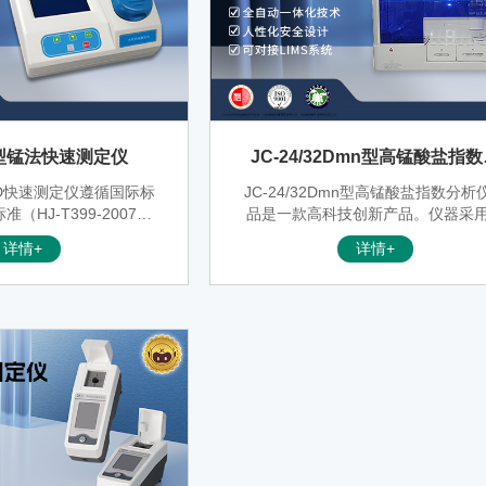
0M型锰法快速测定仪
JC-24/32Dmn型高锰酸盐指
析仪
COD快速测定仪遵循国际标
JC-24/32Dmn型高锰酸盐指数分析
准（HJ-T399-2007）
品是一款高科技创新产品。仪器采
高锰酸盐指数，是指在一
浴加热的方式，具备创新的智能机
详情+
详情+
高锰酸钾为氧化剂，处理
人“消解-滴定”自动一体化系统，全
量，以氧的mg/L来表
自动化控制。
硝酸盐、亚铁盐、硫化物
物和在此条件下可被氧化
可消耗高锰酸钾。因此，
常被作为水体受还原性有
物质污染程度的综合指
M型COD快速测定仪是适用
水样中的COD值。