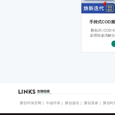
手持式COD测定
聚创JC-COD
采用快速消解
有体积小、重
高等特点。可
水厂、自来水
料厂、环保部
等部门化学需氧
到规
聚创环保官网
|
中福环保
|
聚创嘉恒
|
聚创美家
|
聚创时