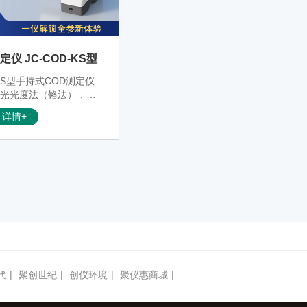
仪 JC-COD-KS型
-KS型手持式COD测定仪
分光光度法（铬法），具
量轻、操作简便、灵敏度
详情+
以广泛用于发电厂、纯净
厂、生活污水处理厂、饮
门、工业用水、制酒行业
量COD的测定，从而达
定的水质标准。
代
|
聚创世纪
|
创仪环境
|
聚仪惠商城
|