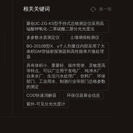
相关关键词
换一组
聚创JC-ZG-KS型手持式总铬测定仪采用高
锰酸钾氧化-二苯碳酰二肼分光光度法
多参数水质测定仪
土壤墒情检测仪
BG-2010B型X、γ个人剂量仪内部采用了大
体积GM管辐射探测器和高性能单片微处理
器
具有体积小、重量轻、操作简便、灵敏度高
等特点。可以广泛用于发电厂、纯净水厂、
自来水厂、生活污水处理厂、饮料厂、环保
部门、工业用水、制酒行业等部门总铬参数
的测定
COD快速消解器
环保仪器展会信息
紫外-可见分光光度计