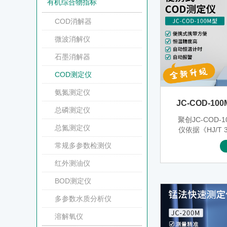
有机综合物指标
COD消解器
微波消解仪
石墨消解器
COD测定仪
氨氮测定仪
JC-COD-1
总磷测定仪
聚创JC-COD-
总氮测定仪
仪依据《HJ/T 
测定 快速消解
常规多参数检测仪
速测定水样的C
表水、地下水
红外测油仪
污染废水水样
站、污水处理
BOD测定仪
所、石化、造
多参数水质分析仪
钢铁、农业
溶解氧仪