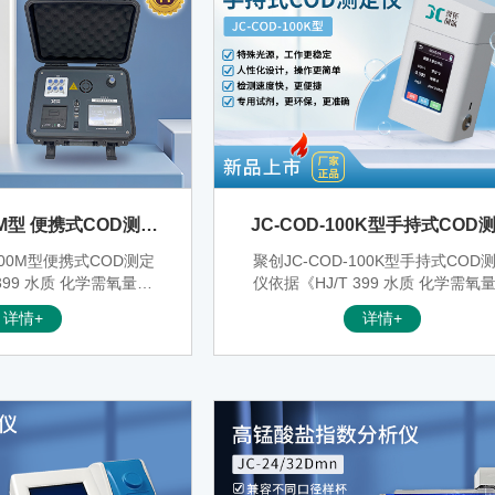
00M型 便携式COD测定
JC-COD-100K型手持式COD
仪
仪
100M型便携式COD测定
聚创JC-COD-100K型手持式COD
399 水质 化学需氧量的
仪依据《HJ/T 399 水质 化学需氧
分光光度法》、能准确快
测定 快速消解分光光度法》设计并
详情+
详情+
OD指标，适用于检测地
发，能准确快速测定水样的COD指
等一般环境水样和中轻度
适用于检测地表水、地下水等一般
。可广泛应用于环保监测
水样和中轻度污染废水水样。
厂、大专院校、科研院
纸、印染、电子、电力、
、市政工程等行业。