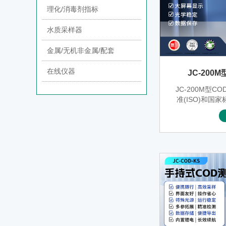
理化/消毒剂指标
水质采样器
金属/无机非金属/配套
在线仪器
JC-20
JC-200M型
准(ISO)和国家标
的基本原则。
定条件下，以
水样时所消耗的
示。水中的亚
等还原性无机
的有机物，匀
高锰酸盐指数
机（和无机）
标。JC-200
于测定清水