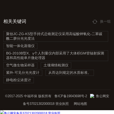
相关关键词
换一组
聚创JC-ZG-KS型手持式总铬测定仪采用高锰酸钾氧化-二苯碳
酰二肼分光光度法
智能一体化蒸馏仪
BG-2010B型X、γ个人剂量仪内部采用了大体积GM管辐射探测
器和高性能单片微处理器
空气微生物采样器
土壤墒情检测仪
紫外-可见分光光度计
从而达到规定的水质标准。
静电粉尘浓度计
©2017-2025 中福环保 版权所有
鲁ICP备19043698号-2
鲁公网安
备号37021302000018
营业执照
网站地图
鲁公网安备号37021302000018
营业执照