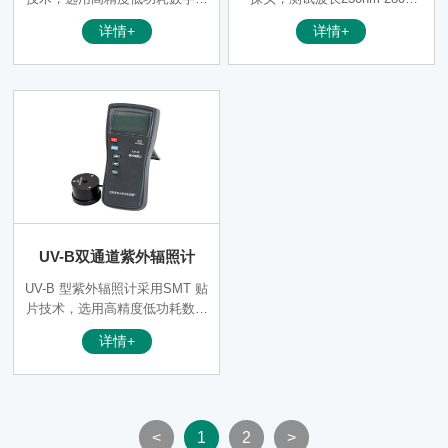
片，仪器外壳为流线型设计，探
m，中心波长254nm。用SMT贴
详情+
详情+
测器经过严格的光谱及角度特性
片技术，选用高精度低功耗数字
校正，性能稳定，适用性强。仪
芯片，探测器经过严格的光谱及
器集测量紫外线含量、照度和紫
角度特性校正，性能稳定，适用
外辐照度三种功能于一体，可应
性强。该仪器适用于杀菌、光
用于图书、档案、文物等部门对
刻、紫外杀菌灯、灭蚊灯水处
照明光源中紫外线含量的检测工
理、灭蚊灯、鞋厂、皮具厂**、
作。
育种等领域的紫外辐照度测量工
作。
UV-B双通道紫外辐照计
UV-B 型紫外辐照计采用SMT 贴
片技术，选用高精度低功耗数字
芯片，仪器外壳为流线型设计，
详情+
探测器经过严格的光谱及角度特
性校正，性能稳定， 适用性
强。该仪器适用于杀菌、光刻、
紫外光源、水处理、**、育种等
领域的紫外辐照度测量工作。
<
1
2
>