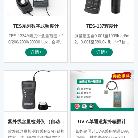
TES系列数字式照度计
TES-137辉度计
TES-1334A照度计测量范围：2
测量范围自0.001至1999k cd/m
0/200/2000/20000 Lux，台湾泰
2、0.001至580.0k fL，计7档自
仕数字式照度计准确度高及反应
动换档。
详情+
详情+
速度快。
紫外线含量检测仪 （自动量
UV-A单通道紫外辐照计
程）
紫外线含量检测仪采用SMT贴片
紫外辐照计UV-A采用的是UVA
技术，选用高精度低功耗数字芯
探头，测试波长230nm-280n