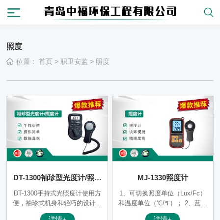
照度
位置：
首页
>
职卫安监
>
照度
DT-1300袖珍型光度计/照度
MJ-1330照度计
计
DT-1300手持式光照度计使用方
1、可切换照度单位（Lux/Fc）
便，袖珍式机身和轻巧的设计便
和温度单位（℃/℉）； 2、蓝牙
于携带，可准确显示从0.01 Lux
通信，手机app操作； 3、具有
详情+
详情+