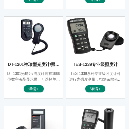
到50,000 Lux光度读数。测量结
照度数据自动存储（MAX 2000
束时请盖上光度传感器的上盖。
笔）和手动存储（MAX 60 笔）
4、两种记录模式；
DT-1301袖珍型光度计/照度
TES-1339专业级照度计
计
DT-1301光度计/照度计具有1999
TES-1339系列专业级照度计可
位数字液晶显示屏、可选择单位
进行光强度测量，扣除杂散光之
Lux/Fc、*大值保持、数据保持
光源照度测量，时间设定自动锁
详情+
详情+
功能。小巧表型及人性化设计，
定测量，有独特之资料记录及读
不操作15分钟以后自动关机。
值功能 (50组)。 用于商场、办
公室、家庭等场所