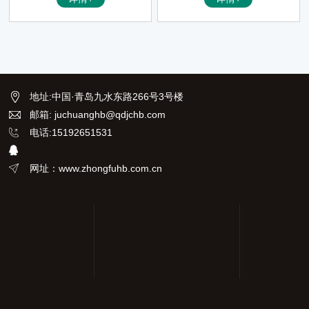
同时，激光线的亮度足足提升8
倍，亮度直逼绿光，阳光下依然
清晰可见。同时还具备自动安平
地址
:
中国·青岛九水东路266号3号楼
邮箱: juchuanghb@qdjchb.com
电话:15192651531
网址：www.zhongfuhb.com.cn