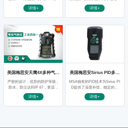
氯、二氧化硫、氨气、氰化氢、
民用工程、Altair4工业领域、消
详情+
详情+
磷化氢、臭氧等13种有毒气体
防行业。
美国梅思安天鹰4X多种气体
美国梅思安Sirius PID多种
检测仪
气体检测仪
严密的设计，优异的防护等级，
MSA独有的PID技术为Sirius PI
防水、防尘达到IP 67，更适合
D提供了湿度补偿、稳定的零
于恶劣环境下使用；
点、快速的响应等功能。
详情+
详情+