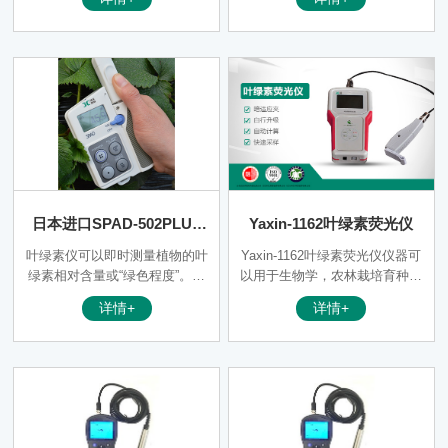
叶绿色素在光谱中有吸收峰和发
以了解植物真实的硝基需求量并
射峰这一特性，在叶绿素的光谱
且帮助您了解土壤硝基的缺乏程
吸收峰发射单色光照射到水中，
度或是否过多地施加了氮肥。您
水中的叶绿素吸收单色光的能
可以通过这种仪器来增加氮肥的
量，释放出另外一种波长发射峰
利用率，并可保护环境（防止施
的单色光，叶绿素发射的光强与
加过多的氮肥而使环境特别是水
水中叶绿素的含量成正比。蓝绿
源受到污染）。
藻是利用蓝藻在光谱中有吸收峰
和发射峰这一特性，发射特定波
长的单色光照射到水中，水中的
蓝藻吸收该单色光的能量，释放
日本进口SPAD-502PLUS
Yaxin-1162叶绿素荧光仪
出另外一种波长的单色光，蓝绿
藻发射的光强与水中蓝藻的含量
叶绿素测定仪
叶绿素仪可以即时测量植物的叶
Yaxin-1162叶绿素荧光仪仪器可
成正比。
绿素相对含量或“绿色程度”。从
以用于生物学，农林栽培育种，
而可以了解植物真实的硝基要求
生态保护，生物耐受性，环境污
详情+
详情+
并且帮助您了解土壤硝基的缺乏
染等方面的教学和科研工作。
程度或是否过多地施加了氮肥。
您可以通过这种仪器来增加氮肥
的利用率。