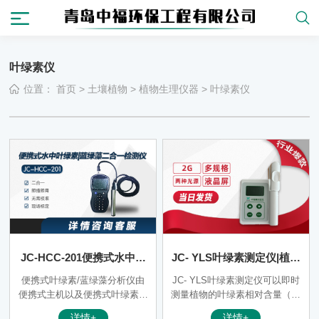
叶绿素仪
位置：
首页
>
土壤植物
>
植物生理仪器
>
叶绿素仪
JC-HCC-201便携式水中叶
JC- YLS叶绿素测定仪|植株
绿素/蓝绿藻二合一检测仪
营养检测仪
便携式叶绿素/蓝绿藻分析仪由
JC- YLS叶绿素测定仪可以即时
便携式主机以及便携式叶绿素传
测量植物的叶绿素相对含量（单
感器组成。叶绿素传感器是利用
位SPAD）或“绿色程度”从而可
详情+
详情+