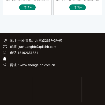
类水体的蓝绿藻浓度现场快速监
类水体的蓝绿藻浓度现场快速监
详情+
详情+
测、应急筛查及水华早期预警。
测、应急筛查及水华早期预警。
地址
:
中国·青岛九水东路266号3号楼
邮箱: juchuanghb@qdjchb.com
电话:15192651531
网址：www.zhongfuhb.com.cn