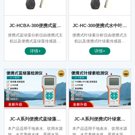
JC-HCBA-300便携式蓝绿
JC-HC-300便携式水中叶绿
藻分析仪/蓝绿藻检测仪
素分析仪|叶绿素检测仪
便携式蓝绿藻分析仪由便携式主
便携式叶绿素分析仪由便携式主
机以及便携式蓝绿藻传感器组
机以及便携式叶绿素传感器组
成。是利用蓝藻在光谱中有吸收
成。叶绿素传感器是利用叶绿色
详情+
详情+
峰和发射峰这一特性，发射特定
素在光谱中有吸收峰和发射峰这
波长的单色光照射到水中，水中
一特性，在叶绿素的光谱吸收峰
的蓝藻吸收该单色光的能量，释
发射单色光照射到水中，水中的
放出另外一种波长的单色光，蓝
叶绿素吸收单色光的能量，释放
绿藻发射的光强与水中蓝藻的含
出另外一种波长发射峰的单色
量成正比。
光，叶绿素发射的光强与水中叶
绿素的含量成正比。
JC-A系列便携式蓝绿藻检
JC-A系列便携式叶绿素检
测仪
测仪
本产品适用于地表水、饮用水源
本产品适用于地表水、饮用水源
地、水产养殖水体、景观水等各
地、水产养殖水体、景观水等各