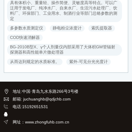
具有体积小、重量轻、操作简便、灵敏度高等特点。可以广
泛用于发电厂、纯净水厂、自来水厂、生活污水处理厂、饮
料厂、环保部门、工业用水、制酒行业等部门总铬参数的测
定
多参数水质测定仪
静电粉尘浓度计
索氏提取器
COD快速消解器
BG-2010B型X、γ个人剂量仪内部采用了大体积GM管辐射
探测器和高性能单片微处理器
从而达到规定的水质标准。
紫外-可见分光光度计
地址
:
中国·青岛九水东路266号3号楼
邮箱: juchuanghb@qdjchb.com
电话:15192651531
网址：www.zhongfuhb.com.cn