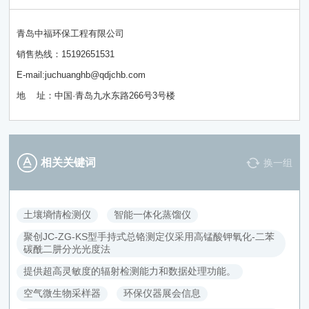
青岛中福环保工程有限公司
销售热线：15192651531
E-mail:juchuanghb@qdjchb.com
地 址：中国·青岛九水东路266号3号楼
相关关键词
换一组
土壤墒情检测仪
智能一体化蒸馏仪
聚创JC-ZG-KS型手持式总铬测定仪采用高锰酸钾氧化-二苯
碳酰二肼分光光度法
提供超高灵敏度的辐射检测能力和数据处理功能。
空气微生物采样器
环保仪器展会信息