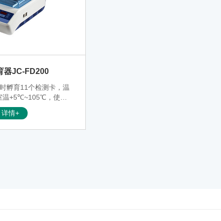
器JC-FD200
时孵育11个检测卡，温
温+5℃~105℃，使用
温37℃，自带温度提示
详情+
功能；