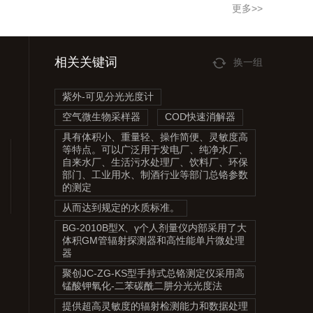
更多>>
相关关键词
换一组
紫外-可见分光光度计
空气微生物采样器
COD快速消解器
具有体积小、重量轻、操作简便、灵敏度高
等特点。可以广泛用于发电厂、纯净水厂、
自来水厂、生活污水处理厂、饮料厂、环保
部门、工业用水、制酒行业等部门总铬参数
的测定
从而达到规定的水质标准。
BG-2010B型X、γ个人剂量仪内部采用了大
体积GM管辐射探测器和高性能单片微处理
器
聚创JC-ZG-KS型手持式总铬测定仪采用高
锰酸钾氧化-二苯碳酰二肼分光光度法
提供超高灵敏度的辐射检测能力和数据处理