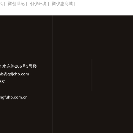
代
|
聚创世纪
|
创仪环境
|
聚仪惠商城
|
九水东路266号3号楼
hb@qdjchb.com
531
gfuhb.com.cn