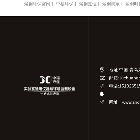
聚创环保官网
|
中福环保
|
聚创嘉恒
|
聚创美家
|
聚创时
地址
:
中国·青岛
邮箱: juchuang
电话:15192651
网址：www.zhon