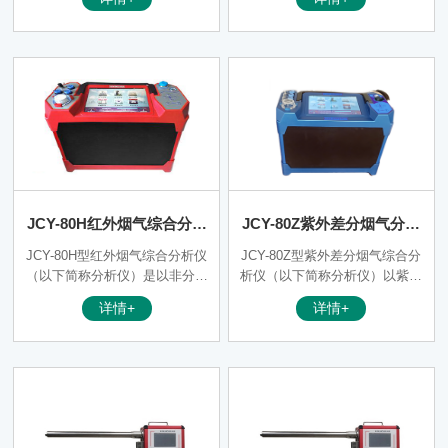
O2 、CO、 SO2 、NO、 NO
量精度高、测量速度快、多组分
2、 H2S、 CO2 、CL2、CH4等
同时检测，抗干扰强； 可广泛
气体的浓度。配套一体化工况测
应用于固定污染源排放监测、工
量枪，可同时测量烟气温度、压
业气体分析，过程测量技术等领
力及流速等参数。该产品采用超
域；
大触摸彩屏设计具有精度高、体
积小、携带方便、操作简单及良
好的人机交互界面等优点，可适
用于燃煤电厂、垃圾焚烧电厂、
钢铁、化工、节能监测、能效测
评、燃烧研究等多个领域。
JCY-80H红外烟气综合分析
JCY-80Z紫外差分烟气分析
仪-烟尘烟气采样器
仪-烟尘烟气测试仪
JCY-80H型红外烟气综合分析仪
JCY-80Z型紫外差分烟气综合分
（以下简称分析仪）是以非分散
析仪（以下简称分析仪）以紫外
红外吸收法（NDIR）为核心的
差分吸收光谱技术为核心的新型
详情+
详情+
高精度烟气分析仪，仪器主要用
产品，主要用于排气管道中有害
于污染源排放管道中有害气体成
气体成分的测量，广泛应用于环
分的测量，广泛应用于环境监测
境监测以及热工参数测量等部
以及热工参数测量等部门。该分
门。采用紫外差分吸收光谱技术
析仪用于测量O2，SO2，NO
和化学计量学算法测量SO2、N
x，CO,CO2等有害气体的浓
O、NO2、O2、CO、CO2 、H2
度，其中SO2，NO,CO2采用非
S等气体的浓度，不受烟气中水