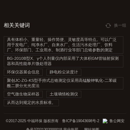
相关关键词
换一组
具有体积小、重量轻、操作简便、灵敏度高等特点。可以广泛
用于发电厂、纯净水厂、自来水厂、生活污水处理厂、饮料
厂、环保部门、工业用水、制酒行业等部门总铬参数的测定
BG-2010B型X、γ个人剂量仪内部采用了大体积GM管辐射探测
器和高性能单片微处理器
环保仪器展会信息
静电粉尘浓度计
聚创JC-ZG-KS型手持式总铬测定仪采用高锰酸钾氧化-二苯碳
酰二肼分光光度法
空气微生物采样器
土壤墒情检测仪
从而达到规定的水质标准。
©2017-2025 中福环保 版权所有
鲁ICP备19043698号-2
鲁公网安
备号37021302000018
营业执照
网站地图