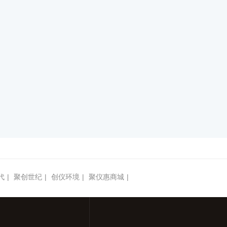
代
|
聚创世纪
|
创仪环境
|
聚仪惠商城
|