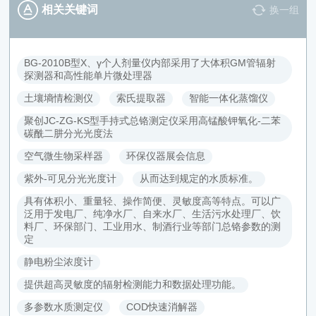
相关关键词
换一组
BG-2010B型X、γ个人剂量仪内部采用了大体积GM管辐射
探测器和高性能单片微处理器
土壤墒情检测仪
索氏提取器
智能一体化蒸馏仪
聚创JC-ZG-KS型手持式总铬测定仪采用高锰酸钾氧化-二苯
碳酰二肼分光光度法
空气微生物采样器
环保仪器展会信息
紫外-可见分光光度计
从而达到规定的水质标准。
具有体积小、重量轻、操作简便、灵敏度高等特点。可以广
泛用于发电厂、纯净水厂、自来水厂、生活污水处理厂、饮
料厂、环保部门、工业用水、制酒行业等部门总铬参数的测
定
静电粉尘浓度计
提供超高灵敏度的辐射检测能力和数据处理功能。
多参数水质测定仪
COD快速消解器